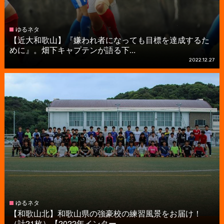
ゆるネタ
【近大和歌山】『嫌われ者になっても目標を達成するた
めに』。畑下キャプテンが語る下...
2022.12.27
ゆるネタ
【和歌山北】和歌山県の強豪校の練習風景をお届け！
（計21枚）【2022年インター...