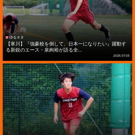
ゆるネタ
【寒川】『強豪校を倒して、日本一になりたい』躍動す
る新鋭のエース・泉絢裕が語る全...
2025.07.03