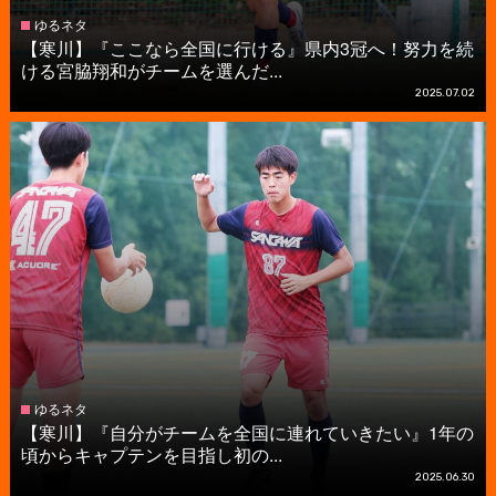
ゆるネタ
【寒川】『ここなら全国に行ける』県内3冠へ！努力を続
ける宮脇翔和がチームを選んだ...
2025.07.02
ゆるネタ
【寒川】『自分がチームを全国に連れていきたい』1年の
頃からキャプテンを目指し初の...
2025.06.30