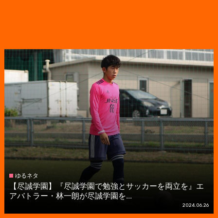
ゆるネタ
【尽誠学園】『尽誠学園で勉強とサッカーを両立を』エ
アバトラー・林一朗が尽誠学園を...
2024.06.26