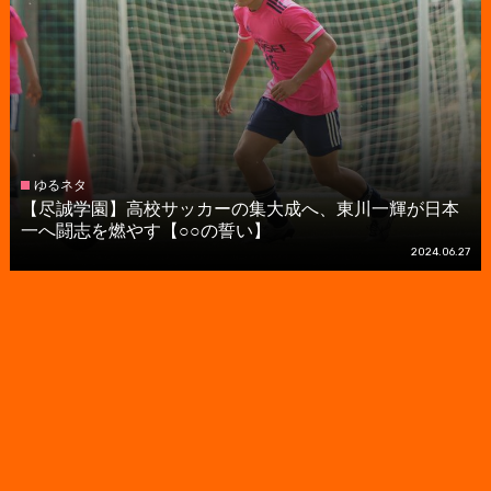
ゆるネタ
【尽誠学園】高校サッカーの集大成へ、東川一輝が日本
一へ闘志を燃やす【○○の誓い】
2024.06.27