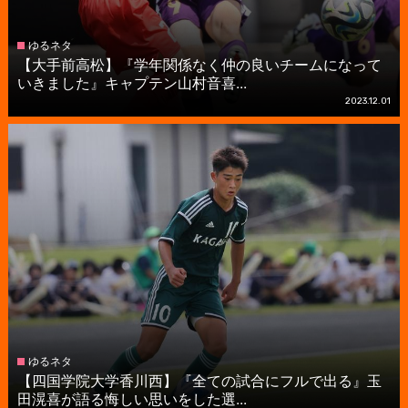
ゆるネタ
【大手前高松】『学年関係なく仲の良いチームになって
いきました』キャプテン山村音喜...
2023.12.01
ゆるネタ
【四国学院大学香川西】『全ての試合にフルで出る』玉
田滉喜が語る悔しい思いをした選...