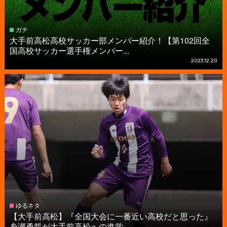
ガチ
大手前高松高校サッカー部メンバー紹介！【第102回全
国高校サッカー選手権メンバー...
2023.12.20
ゆるネタ
【大手前高松】『全国大会に一番近い高校だと思った』
糸瀬勇哲が大手前高松への進学...