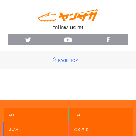
PAGE TOP
ALL
GACHI
GEAR
ゆるネタ