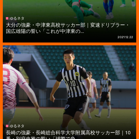
ゆるネタ
大分の強豪・中津東高校サッカー部｜変速ドリブラー・
国広雄陽の誓い「これが中津東の...
2021.12.22
ゆるネタ
長崎の強豪・長崎総合科学大学附属高校サッカー部｜10
番・別府史雅の誓い「球際で負...