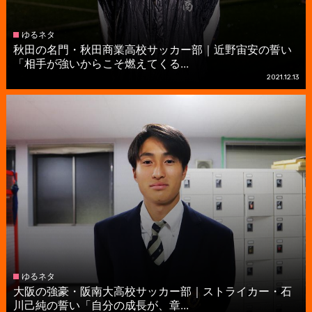
ゆるネタ
秋田の名門・秋田商業高校サッカー部｜近野宙安の誓い
「相手が強いからこそ燃えてくる...
2021.12.13
ゆるネタ
大阪の強豪・阪南大高校サッカー部｜ストライカー・石
川己純の誓い「自分の成長が、章...