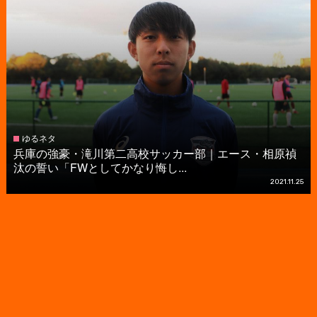
ゆるネタ
兵庫の強豪・滝川第二高校サッカー部｜エース・相原禎
汰の誓い「FWとしてかなり悔し...
2021.11.25