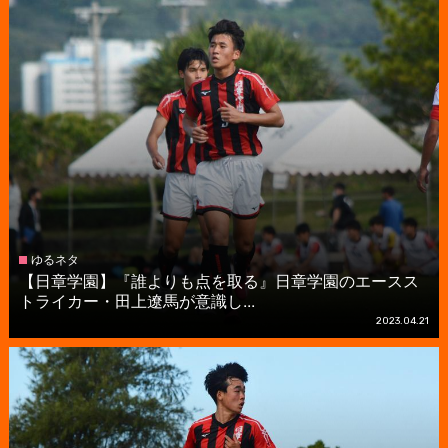
ゆるネタ
【日章学園】『誰よりも点を取る』日章学園のエースス
トライカー・田上遼馬が意識し...
2023.04.21