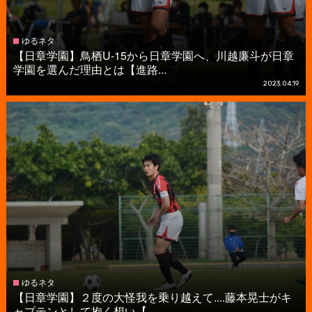
ゆるネタ
【日章学園】鳥栖U-15から日章学園へ、川越廉斗が日章
学園を選んだ理由とは【進路...
2023.04.19
ゆるネタ
【日章学園】２度の大怪我を乗り越えて....藤本晃士がキ
ャプテンとして抱く想い【...