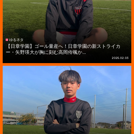
ゆるネタ
【日章学園】ゴール量産へ！日章学園の新ストライカ
ー・矢野瑛大が胸に刻む高岡伶颯か...
2025.02.03