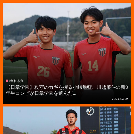
ゆるネタ
【日章学園】攻守のカギを握る小峠魅藍、川越廉斗の新3
年生コンビが日章学園を選んだ...
2024.03.06