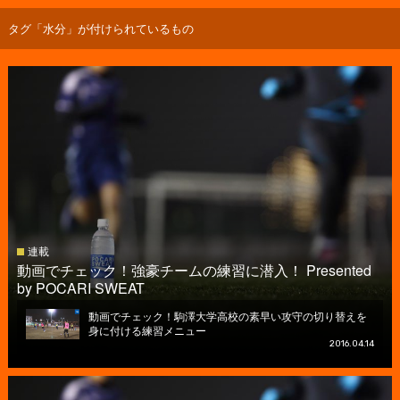
タグ「水分」が付けられているもの
連載
動画でチェック！強豪チームの練習に潜入！ Presented
by POCARI SWEAT
動画でチェック！駒澤大学高校の素早い攻守の切り替えを
身に付ける練習メニュー
2016.04.14