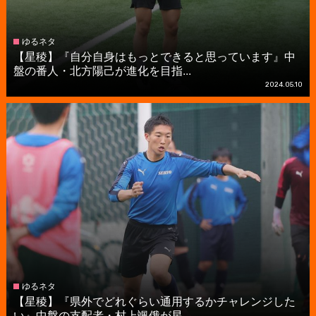
ゆるネタ
【星稜】『自分自身はもっとできると思っています』中
盤の番人・北方陽己が進化を目指...
2024.05.10
ゆるネタ
【星稜】『県外でどれぐらい通用するかチャレンジした
い』中盤の支配者・村上颯俄が星...