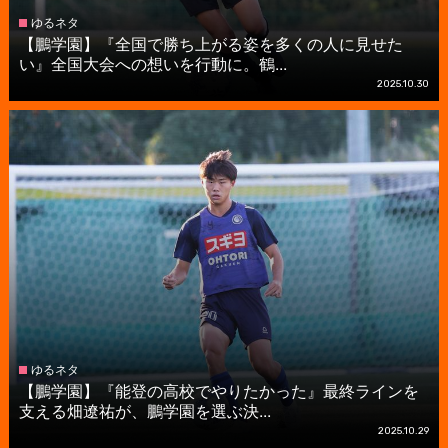
ゆるネタ
【鵬学園】『全国で勝ち上がる姿を多くの人に見せた
い』全国大会への想いを行動に。鶴...
2025.10.30
ゆるネタ
【鵬学園】『能登の高校でやりたかった』最終ラインを
支える畑遼祐が、鵬学園を選ぶ決...
2025.10.29