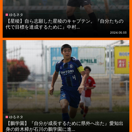
ゆるネタ
【星稜】自ら志願した星稜のキャプテン。『自分たちの
代で目標を達成するために』中村...
2024.05.03
ゆるネタ
【鵬学園】『自分が成長するために県外へ出た』愛知出
身の鈴木樟が石川の鵬学園に進...