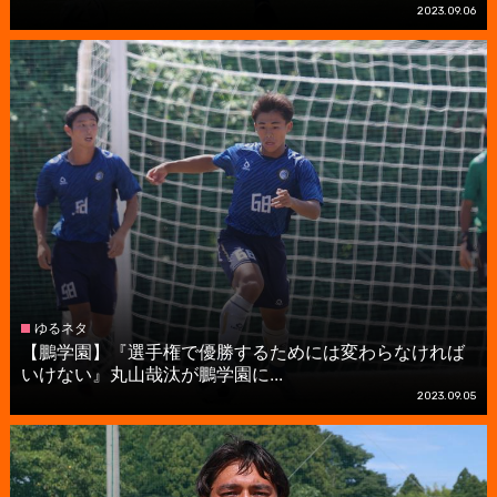
2023.09.06
ゆるネタ
【鵬学園】『選手権で優勝するためには変わらなければ
いけない』丸山哉汰が鵬学園に...
2023.09.05