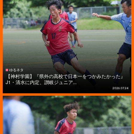
ゆるネタ
【神村学園】『県外の高校で日本一をつかみたかった』
J1・清水に内定、讃岐ジュニア...
2026.07.24