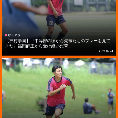
ゆるネタ
【神村学園】『中等部の頃から先輩たちのプレーを見て
きた』福田師王から受け継いだ背...
2026.07.24