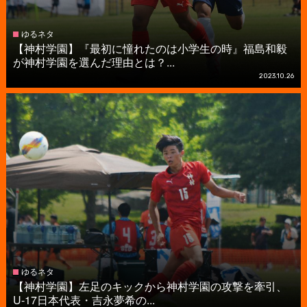
ゆるネタ
【神村学園】『最初に憧れたのは小学生の時』福島和毅
が神村学園を選んだ理由とは？...
2023.10.26
ゆるネタ
【神村学園】左足のキックから神村学園の攻撃を牽引、
U-17日本代表・吉永夢希の...