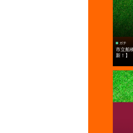
ガチ
市立船
新！】