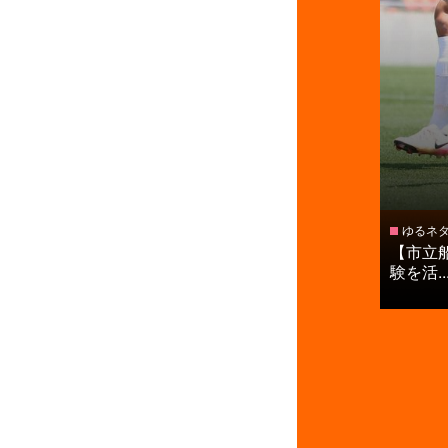
ゆるネ
【市立
験を活..