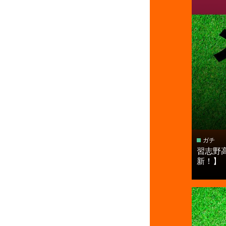
ガチ
習志野
新！】