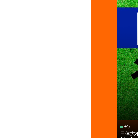
ガチ
日体大