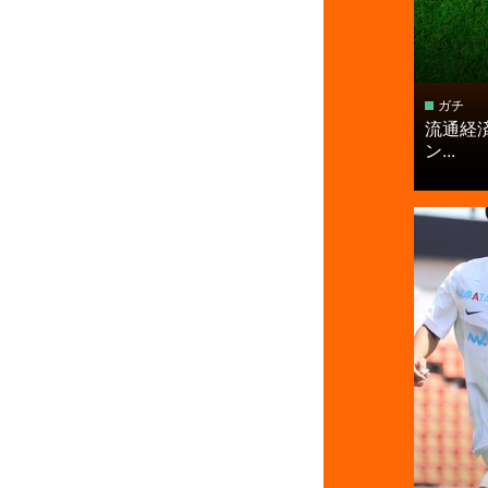
ガチ
流通経済
ン...