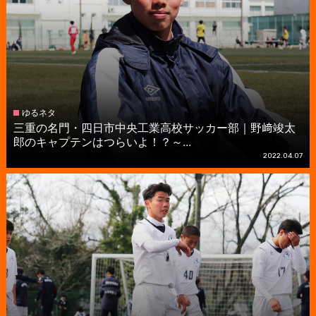
ゆるネタ
三重の名門・四日市中央工業高校サッカー部｜野﨑竣太
郎のキャプテンはつらいよ！？～...
2022.04.07