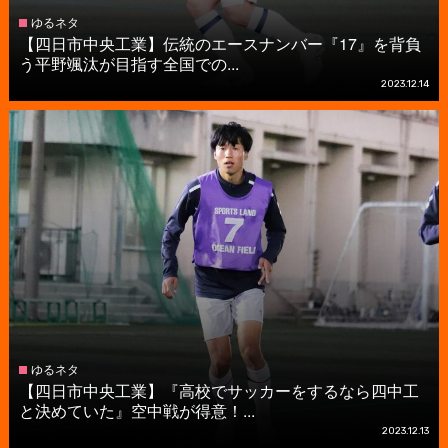
ゆるネタ
【四日市中央工業】伝統のエースナンバー『17』を背負
う平野颯汰が目指す全国での...
2023.12.14
ゆるネタ
【四日市中央工業】『高校でサッカーをするなら四中工
と決めていた』空中戦が得意！...
2023.12.13