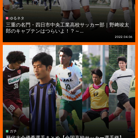
ゆるネタ
三重の名門・四日市中央工業高校サッカー部｜野﨑竣太
郎のキャプテンはつらいよ！？～...
2022.04.06
ガチ
歴代大会優秀選手まとめ【全国高校サッカー選手権】