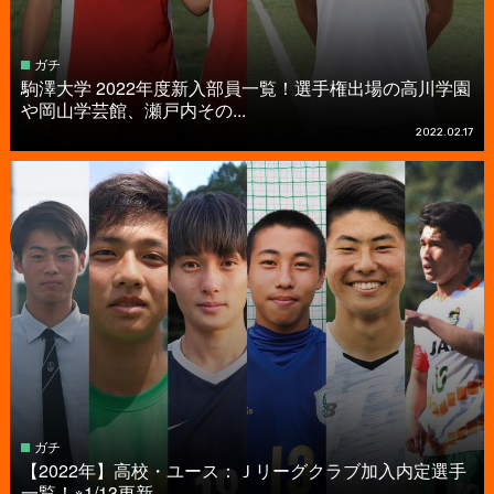
ガチ
駒澤大学 2022年度新入部員一覧！選手権出場の高川学園
や岡山学芸館、瀬戸内その...
2022.02.17
ガチ
【2022年】高校・ユース：Ｊリーグクラブ加入内定選手
一覧！※1/13更新