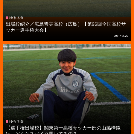
ゆるネタ
出場校紹介／広島皆実高校（広島）【第96回全国高校サ
ッカー選手権大会】
2017.12.27
ゆるネタ
【選手権出場校】関東第一高校サッカー部の山脇樺織
は、どんなスパイク履いてるの？