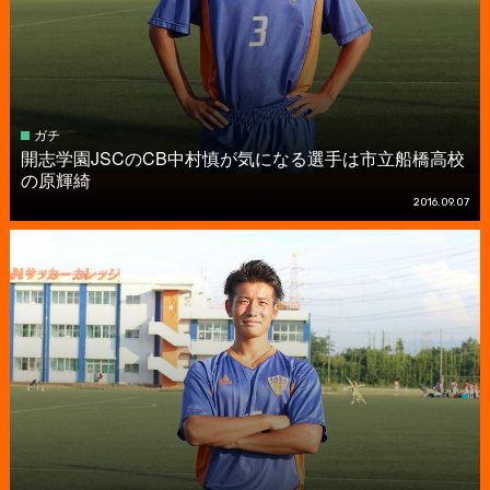
ガチ
開志学園JSCのCB中村慎が気になる選手は市立船橋高校
の原輝綺
2016.09.07