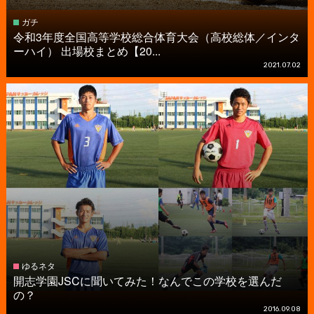
ガチ
令和3年度全国高等学校総合体育大会（高校総体／インタ
ーハイ） 出場校まとめ【20...
2021.07.02
ゆるネタ
開志学園JSCに聞いてみた！なんでこの学校を選んだ
の？
2016.09.08