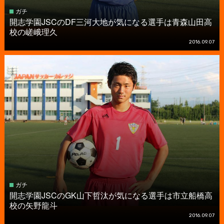
ガチ
開志学園JSCのDF三河大地が気になる選手は青森山田高
校の嵯峨理久
2016.09.07
ガチ
開志学園JSCのGK山下哲汰が気になる選手は市立船橋高
校の矢野龍斗
2016.09.07