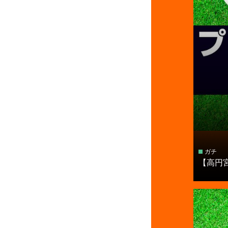
ガチ
【高円宮