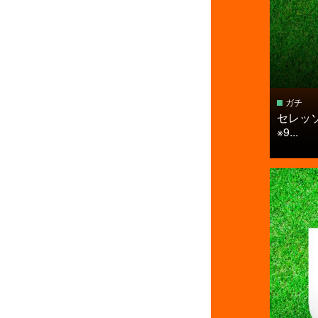
ガチ
セレッソ
※9...