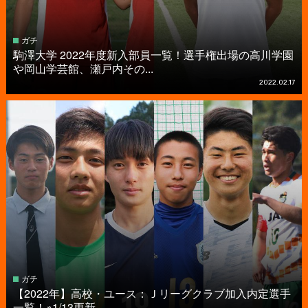
ガチ
駒澤大学 2022年度新入部員一覧！選手権出場の高川学園
や岡山学芸館、瀬戸内その...
2022.02.17
ガチ
【2022年】高校・ユース：Ｊリーグクラブ加入内定選手
一覧！※1/13更新