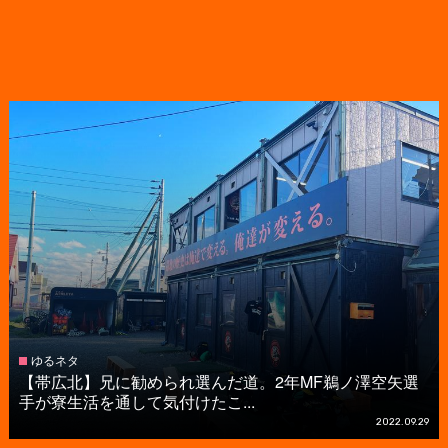
ゆるネタ
【帯広北】兄に勧められ選んだ道。2年MF鵜ノ澤空矢選
手が寮生活を通して気付けたこ...
2022.09.29