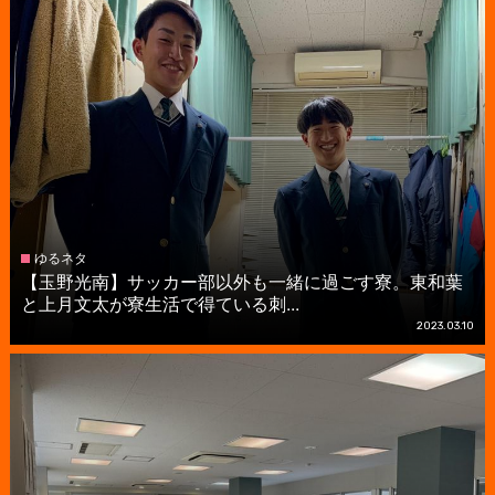
ゆるネタ
【玉野光南】サッカー部以外も一緒に過ごす寮。東和葉
と上月文太が寮生活で得ている刺...
2023.03.10