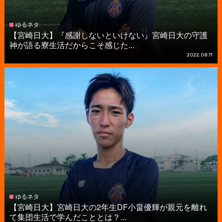
ゆるネタ
【宮崎日大】『感謝しないといけない』宮崎日大の守護
神が語る寮生活だからこそ感じた...
2022.08.11
ゆるネタ
【宮崎日大】宮崎日大の2年生DF小畠優輝が親元を離れ
て集団生活で学んだこととは？...