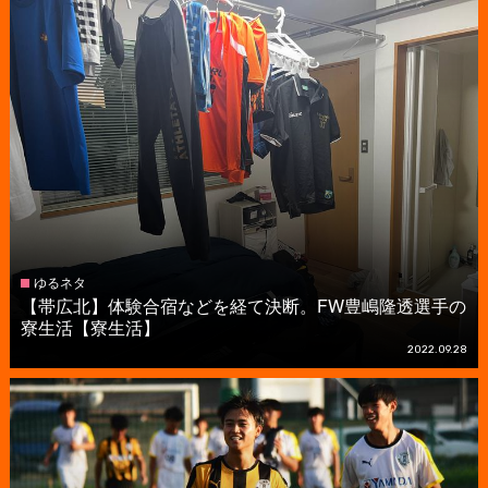
ゆるネタ
【帯広北】体験合宿などを経て決断。FW豊嶋隆透選手の
寮生活【寮生活】
2022.09.28