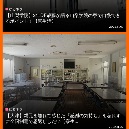
ゆるネタ
【山梨学院】3年DF歳藤が語る山梨学院の寮で自慢でき
るポイント！【寮生活】
2022.11.07
ゆるネタ
【大津】親元を離れて感じた『感謝の気持ち』を忘れず
に全国制覇で恩返ししたい【寮生...
2022.11.02