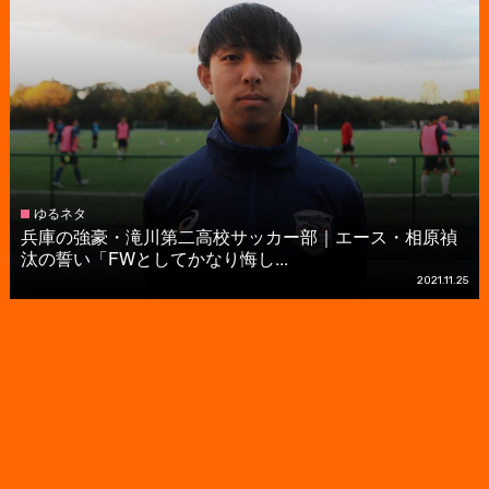
ゆるネタ
兵庫の強豪・滝川第二高校サッカー部｜エース・相原禎
汰の誓い「FWとしてかなり悔し...
2021.11.25