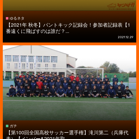
ゆるネタ
【2021年 秋冬】パントキック記録会！参加者記録表【1
番遠くに飛ばすのは誰だ？...
2021.12.29
ガチ
【第100回全国高校サッカー選手権】滝川第二（兵庫代
表）【メンバー&2021年取...