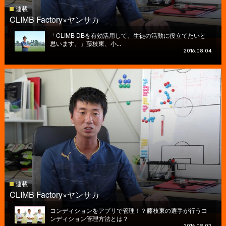
連載
CLIMB Factory×ヤンサカ
「CLIMB DBを有効活用して、生徒の活動に役立てたいと
思います。」藤枝東、小...
2016.08.04
連載
CLIMB Factory×ヤンサカ
コンディションをアプリで管理！？藤枝東の選手が行うコ
ンディション管理方法とは？