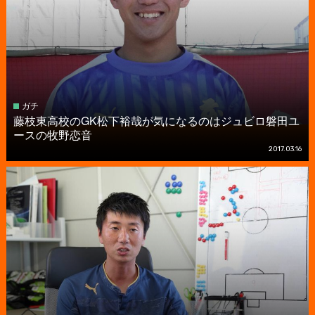
ガチ
藤枝東高校のGK松下裕哉が気になるのはジュビロ磐田ユ
ースの牧野恋音
2017.03.16