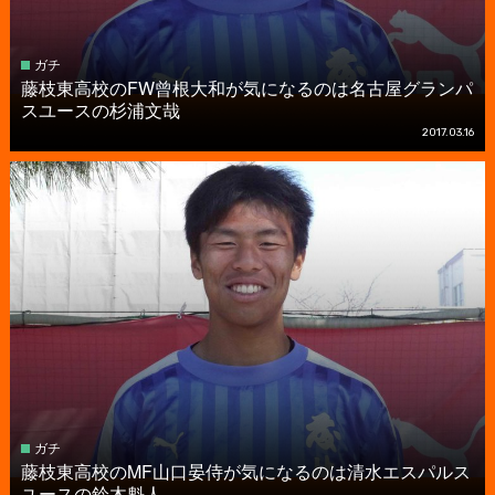
ガチ
藤枝東高校のFW曾根大和が気になるのは名古屋グランパ
スユースの杉浦文哉
2017.03.16
ガチ
藤枝東高校のMF山口晏侍が気になるのは清水エスパルス
ユースの鈴木魁人