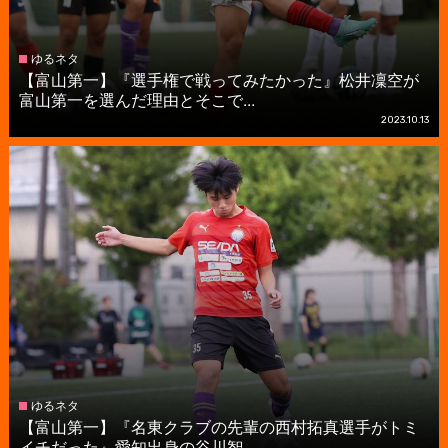
ゆるネタ
【富山第一】『選手権で戦ってみたかった』松井凜空が
富山第一を選んだ理由とそこで...
2023.10.13
ゆるネタ
【富山第一】『名東クラブの先輩の西村拓真選手がトミ
イチだった』愛知出身の谷川智...