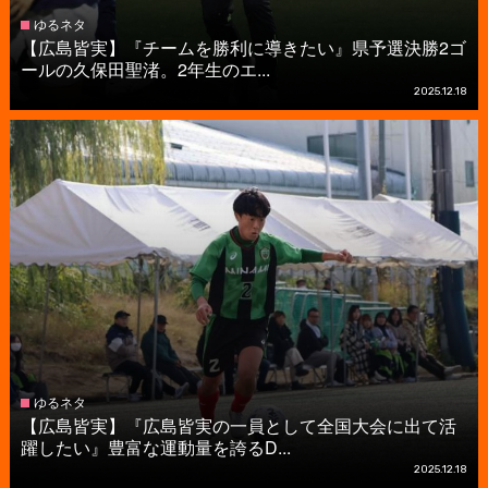
ゆるネタ
【広島皆実】『チームを勝利に導きたい』県予選決勝2ゴ
ールの久保田聖渚。2年生のエ...
2025.12.18
ゆるネタ
【広島皆実】『広島皆実の一員として全国大会に出て活
躍したい』豊富な運動量を誇るD...
2025.12.18