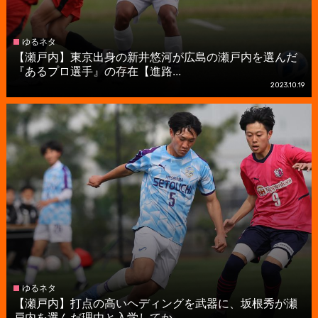
ゆるネタ
【瀬戸内】東京出身の新井悠河が広島の瀬戸内を選んだ
『あるプロ選手』の存在【進路...
2023.10.19
ゆるネタ
【瀬戸内】打点の高いヘディングを武器に、坂根秀が瀬
戸内を選んだ理由と入学してか...