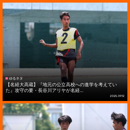
ゆるネタ
【名経大高蔵】『地元の公立高校への進学を考えてい
た』攻守の要・長谷川アリヤが名経...
2025.09.12