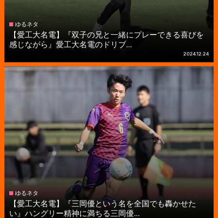
ゆるネタ
【愛工大名電】『双子の兄と一緒にプレーできる喜びを
感じながら』愛工大名電のドリブ...
2024.12.24
ゆるネタ
【愛工大名電】『三岡優という名を全国でも轟かせた
い』ハングリー精神に満ちる三岡優...