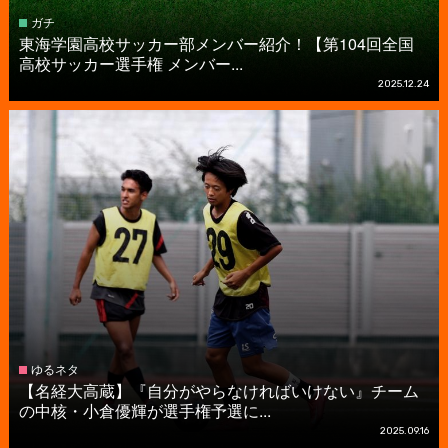
ガチ
東海学園高校サッカー部メンバー紹介！【第104回全国
高校サッカー選手権 メンバー...
2025.12.24
ゆるネタ
【名経大高蔵】『自分がやらなければいけない』チーム
の中核・小倉優輝が選手権予選に...
2025.09.16