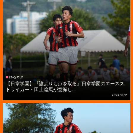
ゆるネタ
【日章学園】『誰よりも点を取る』日章学園のエースス
トライカー・田上遼馬が意識し...
2023.04.21