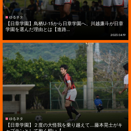
ゆるネタ
【日章学園】鳥栖U-15から日章学園へ、川越廉斗が日章
学園を選んだ理由とは【進路...
2023.04.19
ゆるネタ
【日章学園】２度の大怪我を乗り越えて....藤本晃士がキ
ャプテンとして抱く想い【...