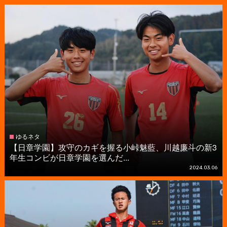
ゆるネタ
【日章学園】攻守のカギを握る小峠魅藍、川越廉斗の新3
年生コンビが日章学園を選んだ...
2024.03.06