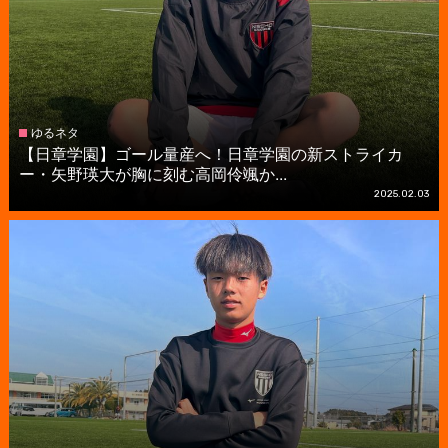
ゆるネタ
【日章学園】ゴール量産へ！日章学園の新ストライカ
ー・矢野瑛大が胸に刻む高岡伶颯か...
2025.02.03