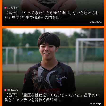
ゆるネタ
【昌平】『やってきたことが全然通用しないと思わされ
た』中学1年生で強豪への門を叩...
2026.07.13
ゆるネタ
【昌平】『重圧を跳ね返すくらいじゃないと』昌平の10
番とキャプテンを背負う飯島碧...
2026.07.10