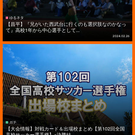
ゆるネタ
【昌平】『兄がいた西武台に行くのも選択肢なのかなっ
て』高校1年から中心選手として...
2024.02.26
ガチ
【大会情報】対戦カード＆出場校まとめ【第102回全国
高校サッカー選手権】※決勝結...