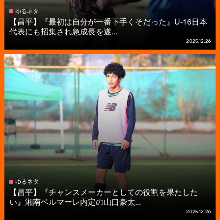
ゆるネタ
【昌平】『最初は自分が一番下手くそだった』U-16日本
代表にも招集され急成長を遂...
2025.12.26
ゆるネタ
【昌平】『チャンスメーカーとしての役割を果たした
い』湘南ベルマーレ内定の山口豪太...
2025.12.26