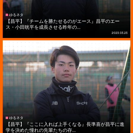
ゆるネタ
【昌平】『チームを勝たせるのがエース』昌平のエー
ス・小田晄平を成長させる昨年の...
2023.03.23
ゆるネタ
【昌平】『ここに入れば上手くなる』長準喜が昌平に進
学を決めた憧れの先輩たちの存...