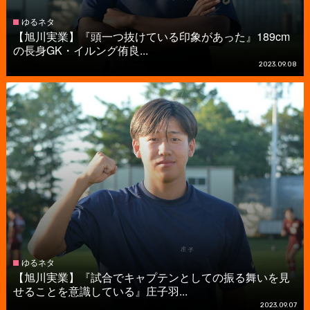
ゆるネタ
【旭川実業】『頭一つ抜けている印象があった』189cm
の長身GK・イルング侑良...
2023.09.08
ゆるネタ
【旭川実業】『試合でキャプテンとしての振る舞いを見
せることを意識している』庄子羽...
2023.09.07