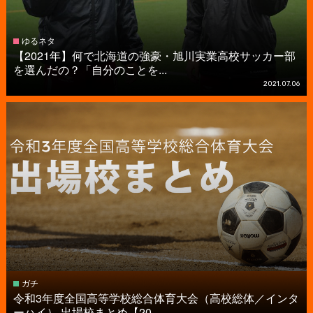
ゆるネタ
【2021年】何で北海道の強豪・旭川実業高校サッカー部
を選んだの？「自分のことを...
2021.07.06
ガチ
令和3年度全国高等学校総合体育大会（高校総体／インタ
ーハイ） 出場校まとめ【20...