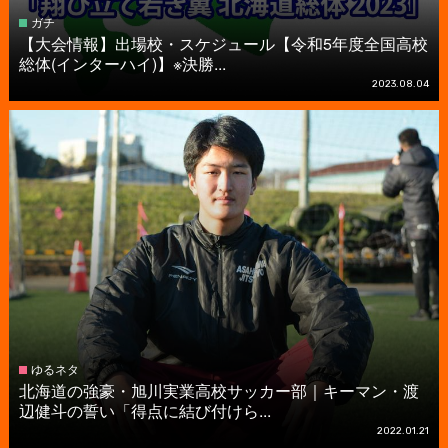
ガチ
【大会情報】出場校・スケジュール【令和5年度全国高校
総体(インターハイ)】※決勝...
2023.08.04
ゆるネタ
北海道の強豪・旭川実業高校サッカー部｜キーマン・渡
辺健斗の誓い「得点に結び付けら...
2022.01.21