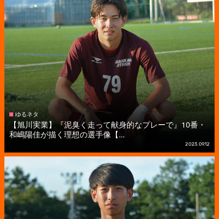
ゆるネタ
【旭川実業】『泥臭く走って献身的なプレーで』10番・
和嶋陽佳が描く理想の選手像【...
2023.09.12