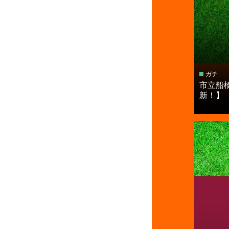
ガチ
市立船
新！】