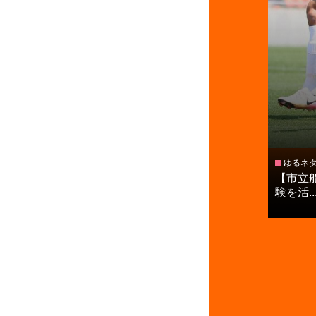
ゆるネ
【市立
験を活..