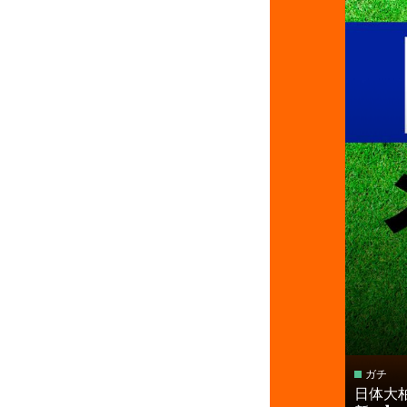
ガチ
日体大