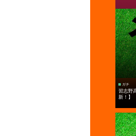
ガチ
習志野
新！】