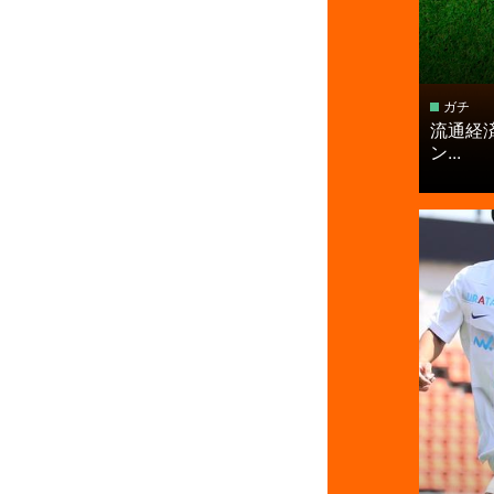
ガチ
流通経済
ン...