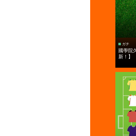
ガチ
國學院
新！】