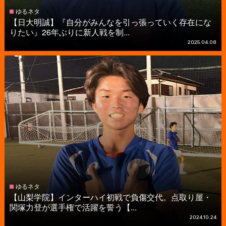
ゆるネタ
【日大明誠】『自分がみんなを引っ張っていく存在にな
りたい』26年ぶりに新人戦を制...
2025.04.08
ゆるネタ
【山梨学院】インターハイ初戦で負傷交代。点取り屋・
関塚力登が選手権で活躍を誓う【...
2024.10.24