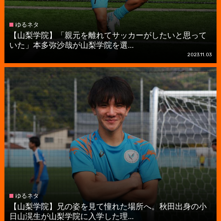
ゆるネタ
【山梨学院】「親元を離れてサッカーがしたいと思って
いた」本多弥沙哉が山梨学院を選...
2023.11.03
ゆるネタ
【山梨学院】兄の姿を見て憧れた場所へ。秋田出身の小
日山滉生が山梨学院に入学した理...