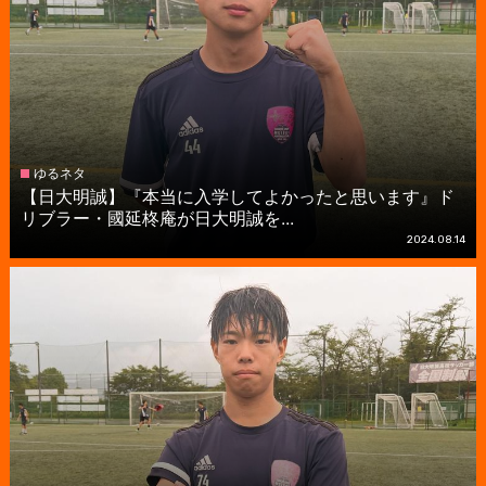
ゆるネタ
【日大明誠】『本当に入学してよかったと思います』ド
リブラー・國延柊庵が日大明誠を...
2024.08.14