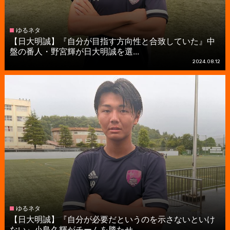
ゆるネタ
【日大明誠】『自分が目指す方向性と合致していた』中
盤の番人・野宮輝が日大明誠を選...
2024.08.12
ゆるネタ
【日大明誠】『自分が必要だというのを示さないといけ
ない』小島久輝がチームを勝たせ...