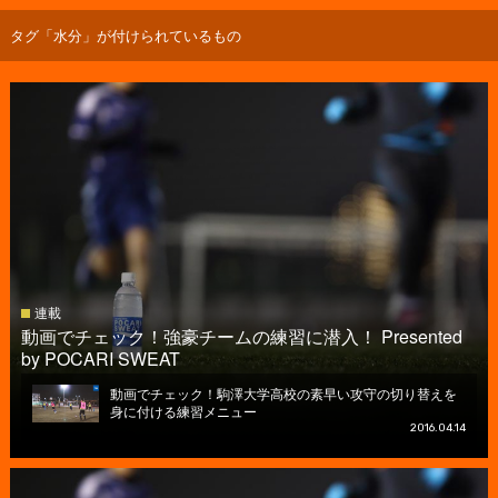
タグ「水分」が付けられているもの
連載
動画でチェック！強豪チームの練習に潜入！ Presented
by POCARI SWEAT
動画でチェック！駒澤大学高校の素早い攻守の切り替えを
身に付ける練習メニュー
2016.04.14