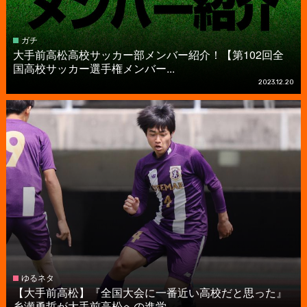
ガチ
大手前高松高校サッカー部メンバー紹介！【第102回全
国高校サッカー選手権メンバー...
2023.12.20
ゆるネタ
【大手前高松】『全国大会に一番近い高校だと思った』
糸瀬勇哲が大手前高松への進学...