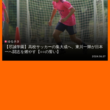
ゆるネタ
【尽誠学園】高校サッカーの集大成へ、東川一輝が日本
一へ闘志を燃やす【○○の誓い】
2024.06.27