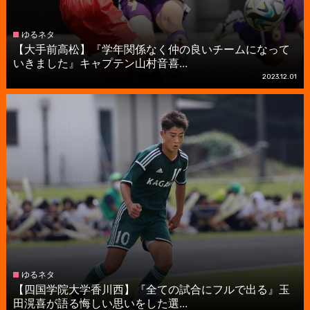
ゆるネタ
【大手前高松】『学年関係なく仲の良いチームになって
いきました』キャプテン山村音喜...
2023.12.01
ゆるネタ
【四国学院大学香川西】『全ての試合にフルで出る』玉
田滉喜が語る悔しい思いをした選...