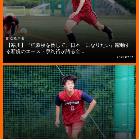
ゆるネタ
【寒川】『強豪校を倒して、日本一になりたい』躍動す
る新鋭のエース・泉絢裕が語る全...
2025.07.03