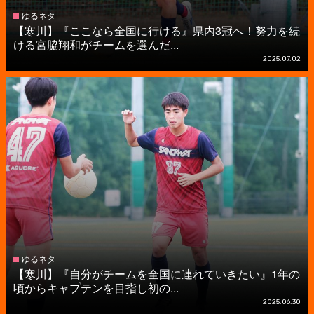
ゆるネタ
【寒川】『ここなら全国に行ける』県内3冠へ！努力を続
ける宮脇翔和がチームを選んだ...
2025.07.02
ゆるネタ
【寒川】『自分がチームを全国に連れていきたい』1年の
頃からキャプテンを目指し初の...
2025.06.30