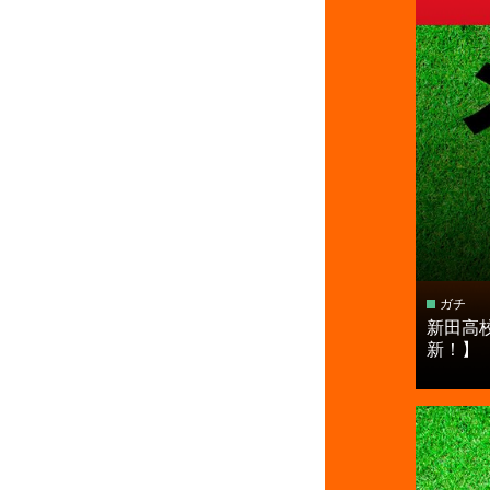
ガチ
新田高
新！】