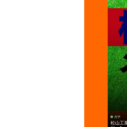
ガチ
松山工