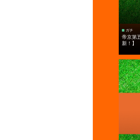
ガチ
帝京第
新！】