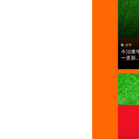
ガチ
今治東
ー更新..