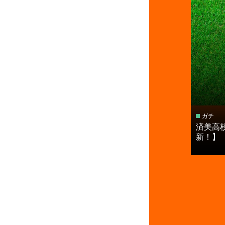
ガチ
済美高
新！】