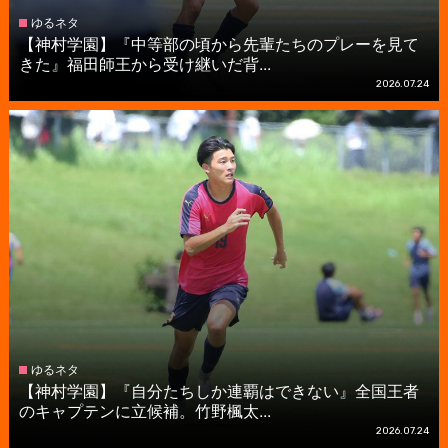
ゆるネタ
【神村学園】『中等部の頃から先輩たちのプレーを見て
きた』福田師王から受け継いだ背...
2026.07.24
ゆるネタ
【神村学園】『自分たちしか連覇はできない』全国王者
のキャプテンに立候補。竹野楓太...
2026.07.24