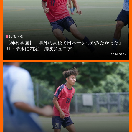
ゆるネタ
【神村学園】『県外の高校で日本一をつかみたかった』
J1・清水に内定、讃岐ジュニア...
2026.07.24