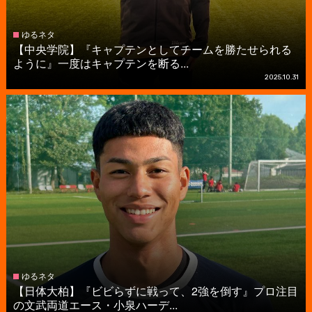
ゆるネタ
【中央学院】『キャプテンとしてチームを勝たせられる
ように』一度はキャプテンを断る...
2025.10.31
ゆるネタ
【日体大柏】『ビビらずに戦って、2強を倒す』プロ注目
の文武両道エース・小泉ハーデ...