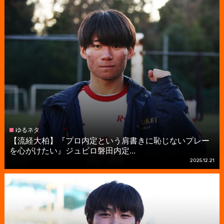
ゆるネタ
【流経大柏】『プロ内定という肩書きに恥じないプレー
を心がけたい』ジュビロ磐田内定...
2025.12.21