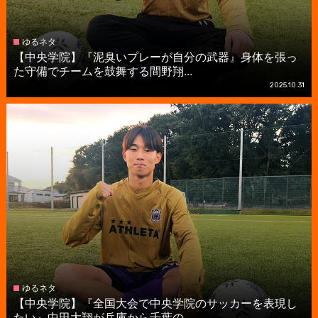
ゆるネタ
【中央学院】『泥臭いプレーが自分の武器』身体を張っ
た守備でチームを鼓舞する間野翔...
2025.10.31
ゆるネタ
【中央学院】『全国大会で中央学院のサッカーを表現し
たい』中田大翔が兵庫から千葉の...