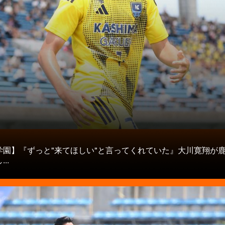
タ
学園】『ずっと"来てほしい"と言ってくれていた』大川寛翔が
..