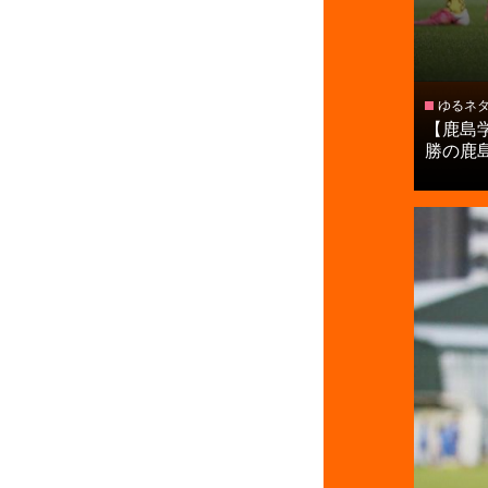
ゆるネ
【鹿島
勝の鹿島学