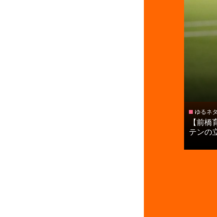
ゆるネ
【前橋
テンの立石