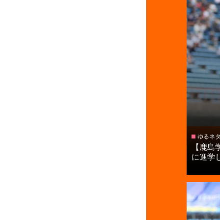
ゆるネ
【鹿島
に進学し.