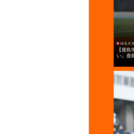
ゆるネ
【鹿島
い』鹿島