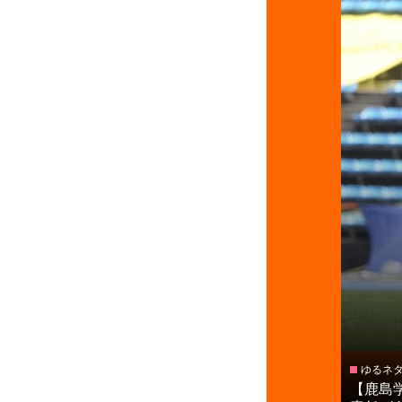
ゆるネ
【鹿島