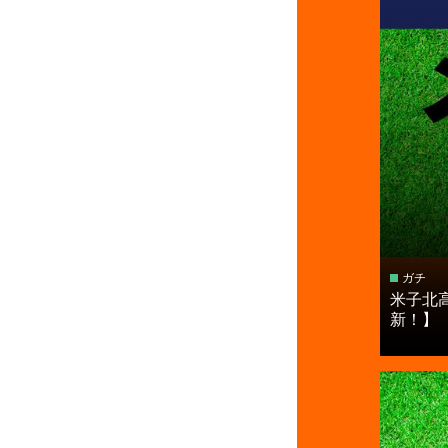
ガチ
米子北高
新！】