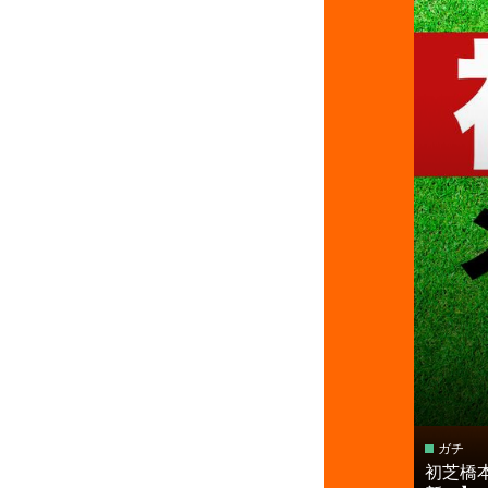
ガチ
初芝橋