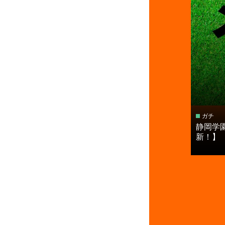
ガチ
静岡学
新！】