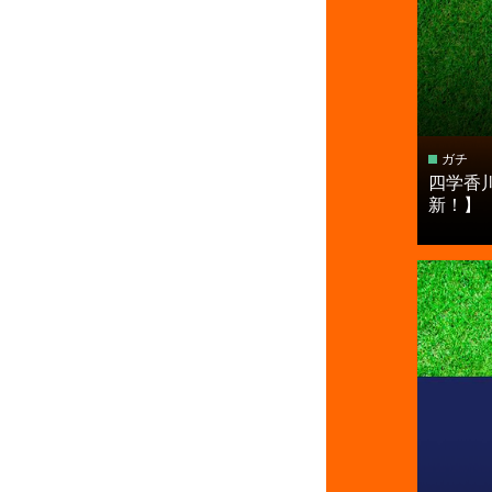
ガチ
四学香
新！】