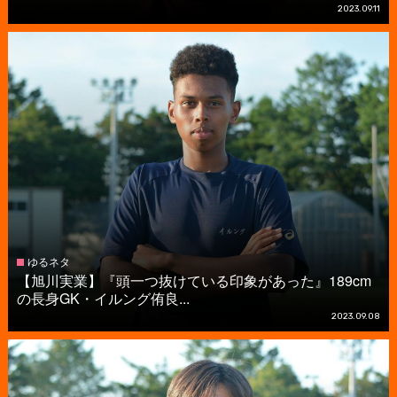
2023.09.11
ゆるネタ
【旭川実業】『頭一つ抜けている印象があった』189cm
の長身GK・イルング侑良...
2023.09.08