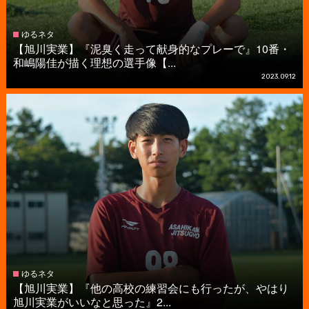
ゆるネタ
【旭川実業】『泥臭く走って献身的なプレーで』10番・
和嶋陽佳が描く理想の選手像【...
2023.09.12
ゆるネタ
【旭川実業】『他の高校の練習会にも行ったが、やはり
旭川実業がいいなと思った』2...