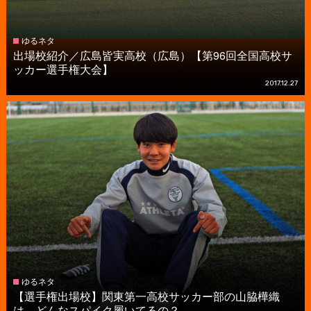
ゆるネタ
出場校紹介／広島皆実高校（広島）【第96回全国高校サ
ッカー選手権大会】
2017.12.27
ゆるネタ
【選手権出場校】関東第一高校サッカー部の山脇樺織
は、どんなスパイク履いてるの？