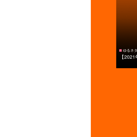
ゆるネ
【202