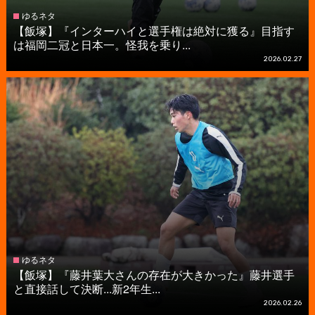
ゆるネタ
【飯塚】『インターハイと選手権は絶対に獲る』目指す
は福岡二冠と日本一。怪我を乗り...
2026.02.27
ゆるネタ
【飯塚】『藤井葉大さんの存在が大きかった』藤井選手
と直接話して決断...新2年生...
2026.02.26