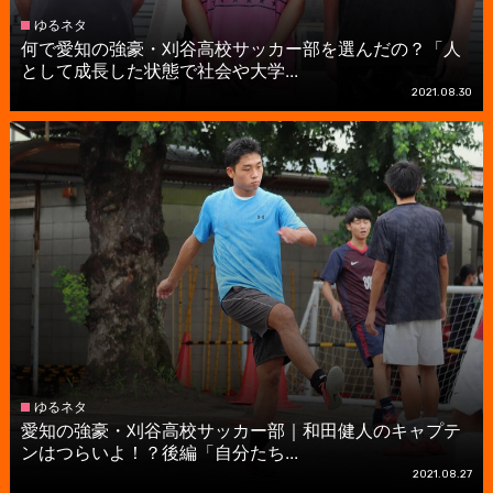
ゆるネタ
何で愛知の強豪・刈谷高校サッカー部を選んだの？「人
として成長した状態で社会や大学...
2021.08.30
ゆるネタ
愛知の強豪・刈谷高校サッカー部｜和田健人のキャプテ
ンはつらいよ！？後編「自分たち...
2021.08.27