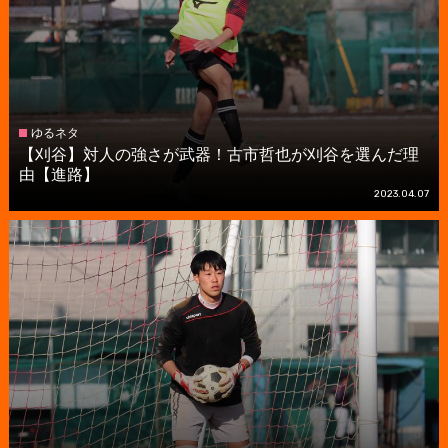
ゆるネタ
【刈谷】対人の強さが武器！古市哲也が刈谷を選んだ理
由【進路】
2023.04.07