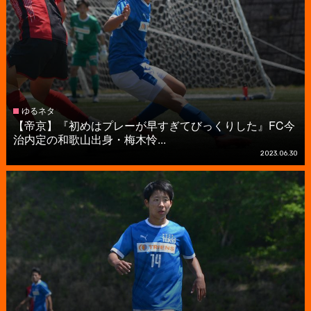
ゆるネタ
【帝京】『初めはプレーが早すぎてびっくりした』FC今
治内定の和歌山出身・梅木怜...
2023.06.30