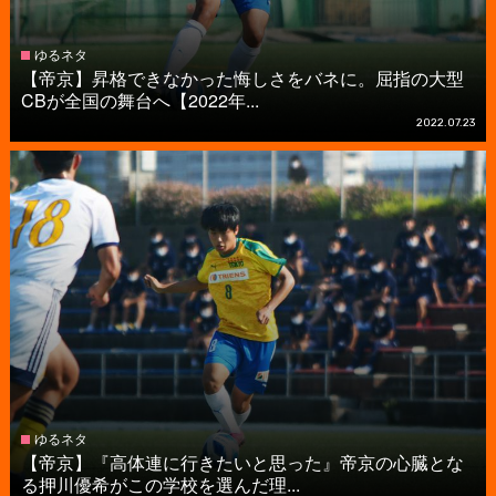
ゆるネタ
【帝京】昇格できなかった悔しさをバネに。屈指の大型
CBが全国の舞台へ【2022年...
2022.07.23
ゆるネタ
【帝京】『高体連に行きたいと思った』帝京の心臓とな
る押川優希がこの学校を選んだ理...