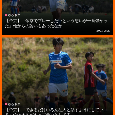
ゆるネタ
【帝京】『帝京でプレーしたいという想いが一番強かっ
た』他からの誘いもあったなか...
2023.06.29
ゆるネタ
【帝京】『できるだけいろんな人と話すようにしてい
る』竹内大地がキャプテンとして工...