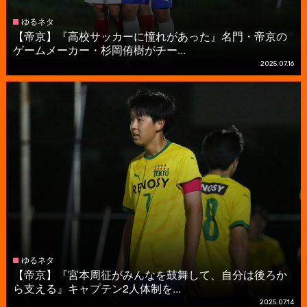
ゆるネタ
【帝京】『高校サッカーに憧れがあった』名門・帝京の
ゲームメーカー・杉岡侑樹がチー...
2025.07.16
ゆるネタ
【帝京】『宮本周征がみんなを鼓舞して、自分は後ろか
ら支える』キャプテン2人体制を...
2025.07.14