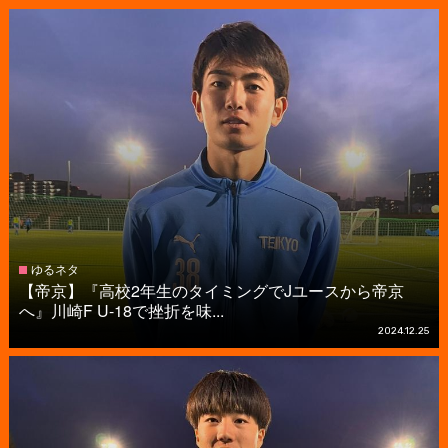
ゆるネタ
【帝京】『高校2年生のタイミングでJユースから帝京
へ』川崎F U-18で挫折を味...
2024.12.25