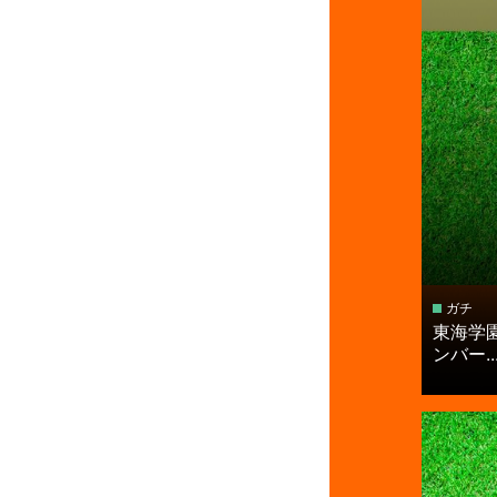
ガチ
東海学
ンバー..