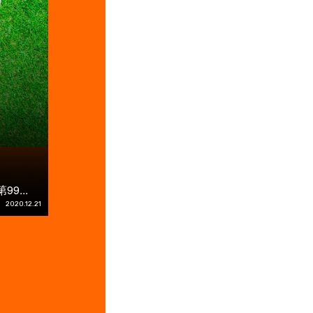
9...
2020.12.21