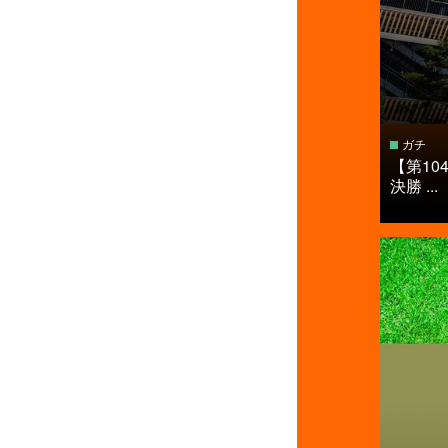
ガチ
【第1
決勝 ...