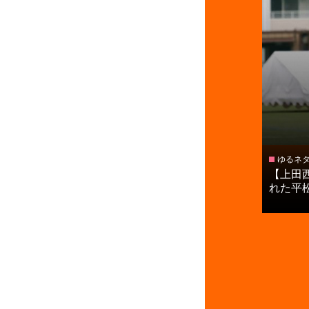
ゆるネ
【上田
れた平松優