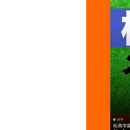
ガチ
松商学