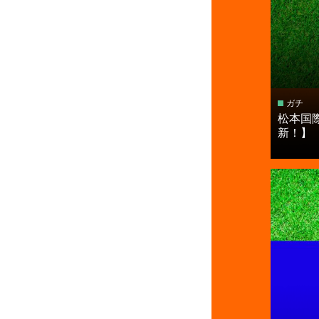
ガチ
松本国
新！】