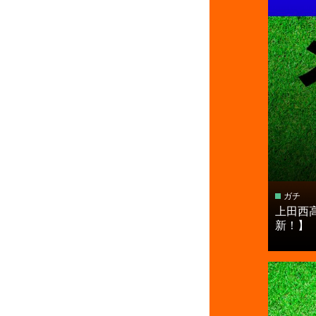
ガチ
上田西
新！】