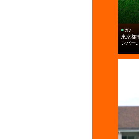
ガチ
東京都
ンバー..