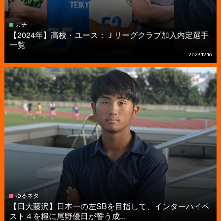
ガチ
【2024年】高校・ユース：Ｊリーグクラブ加入内定選手
一覧
2023.12.16
ゆるネタ
【日大藤沢】日本一の左SBを目指して、インターハイベ
スト４を糧に尾野優日が誓う成...