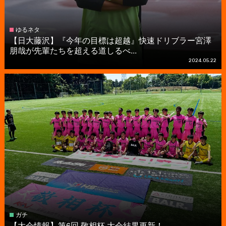
ゆるネタ
【日大藤沢】『今年の目標は超越』快速ドリブラー宮澤
朋哉が先輩たちを超える道しるべ...
2024.05.22
ガチ
【大会情報】第6回 敬相杯 大会結果更新！