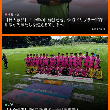
ゆるネタ
【日大藤沢】『今年の目標は超越』快速ドリブラー宮澤
朋哉が先輩たちを超える道しるべ...
2024.05.22
ガチ
【大会情報】第6回 敬相杯 大会結果更新！