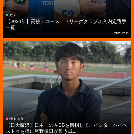
ガチ
【2024年】高校・ユース：Ｊリーグクラブ加入内定選手
一覧
2023.12.16
ゆるネタ
【日大藤沢】日本一の左SBを目指して、インターハイベ
スト４を糧に尾野優日が誓う成...