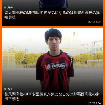
ガチ
普天間高校のMF前田尚俊が気になるのは那覇西高校の箕
輪勇岐
2017.02.06
ガチ
普天間高校のDF安里楓真が気になるのは那覇西高校の東
風平朝志
2017.02.06