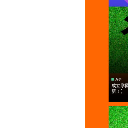
ガチ
成立学
新！】