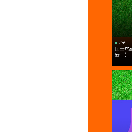
ガチ
国⼠舘
新！】