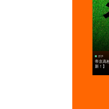
ガチ
帝京高
新！】