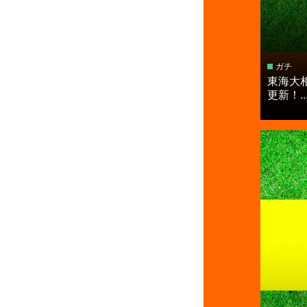
ガチ
東海大
更新！..