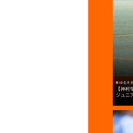
ゆるネ
【神村
ジュニア.