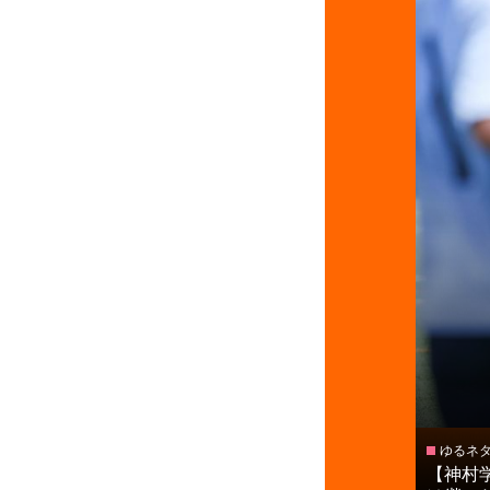
ゆるネ
【神村