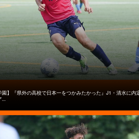
タ
学園】『県外の高校で日本一をつかみたかった』J1・清水に内
..