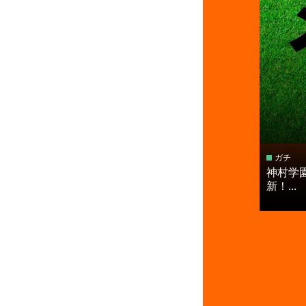
ガチ
神村学
新！...