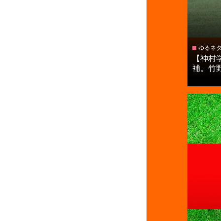
ゆるネ
【神村
補。竹野