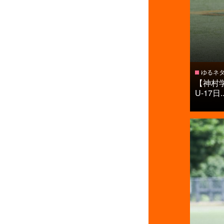
ゆるネ
【神村
U-17日..