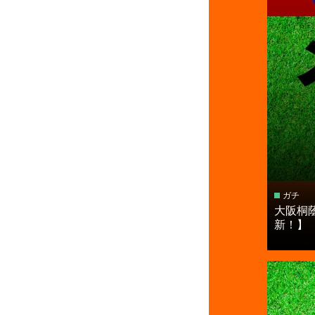
ガチ
大阪桐
新！】