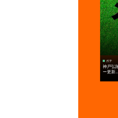
ガチ
神戸弘
ー更新..