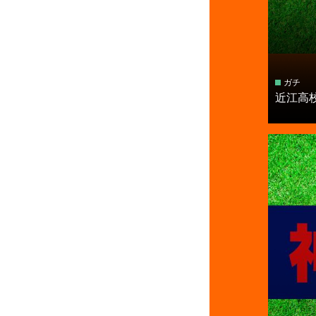
ガチ
近江高