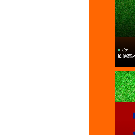
ガチ
畝傍高