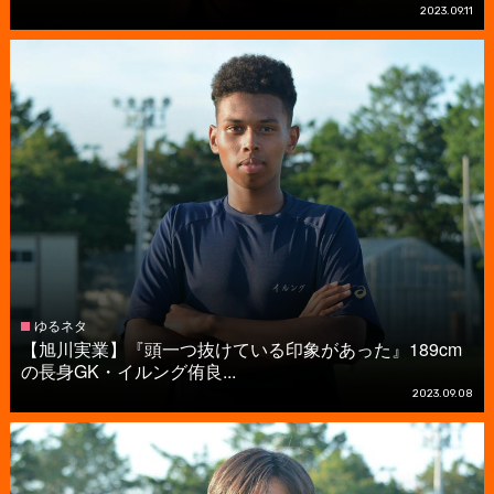
2023.09.11
ゆるネタ
【旭川実業】『頭一つ抜けている印象があった』189cm
の長身GK・イルング侑良...
2023.09.08