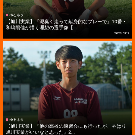
ゆるネタ
【旭川実業】『泥臭く走って献身的なプレーで』10番・
和嶋陽佳が描く理想の選手像【...
2023.09.12
ゆるネタ
【旭川実業】『他の高校の練習会にも行ったが、やはり
旭川実業がいいなと思った』2...