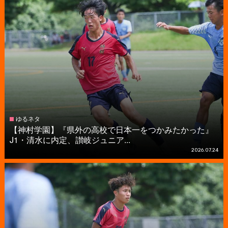
ゆるネタ
【神村学園】『県外の高校で日本一をつかみたかった』
J1・清水に内定、讃岐ジュニア...
2026.07.24