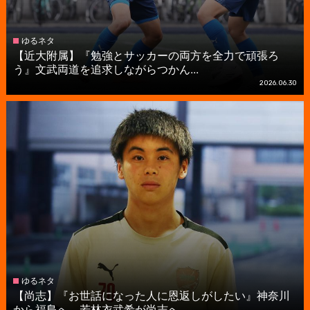
ゆるネタ
【近大附属】『勉強とサッカーの両方を全力で頑張ろ
う』文武両道を追求しながらつかん...
2026.06.30
ゆるネタ
【尚志】『お世話になった人に恩返しがしたい』神奈川
から福島へ。若林衣武希が尚志へ...