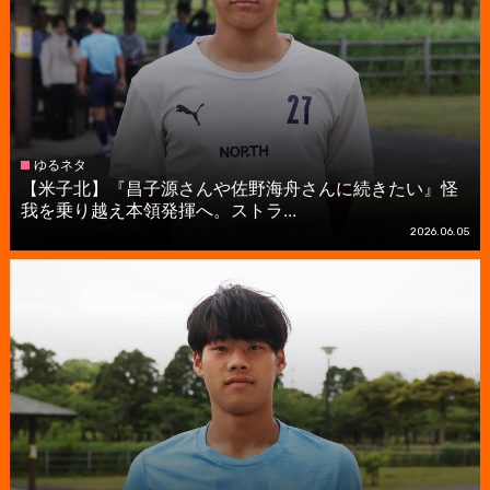
ゆるネタ
【米子北】『昌子源さんや佐野海舟さんに続きたい』怪
我を乗り越え本領発揮へ。ストラ...
2026.06.05